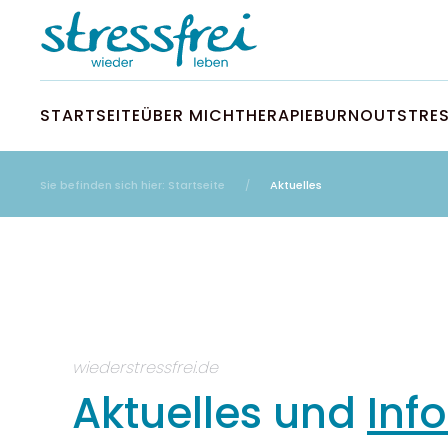
Zum Hauptinhalt springen
STARTSEITE
ÜBER MICH
THERAPIE
BURNOUT
STRE
Sie befinden sich hier: Startseite
Aktuelles
wiederstressfrei.de
Aktuelles und
Inf