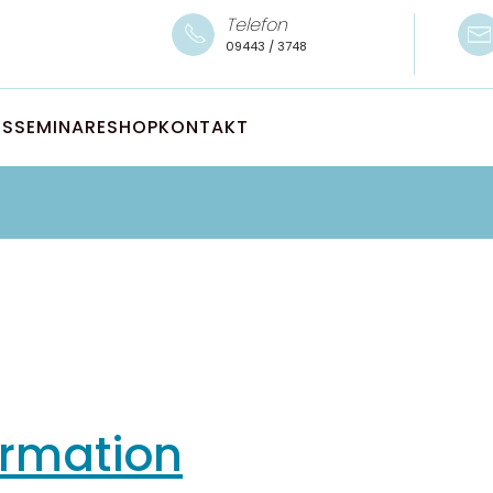
Telefon
09443 / 3748
SS
SEMINARE
SHOP
KONTAKT
ormation