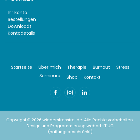
Ihr Konto
Bestellungen
Downloads
Kontodetails
Startseite
Über mich
Therapie
Burnout
Stress
Seminare
Shop
Kontakt
Copyright ©
2026
wiederstressfrei.de. Alle Rechte vorbehalten.
Design und Programmierung
webart-IT UG
(haftungsbeschränkt)